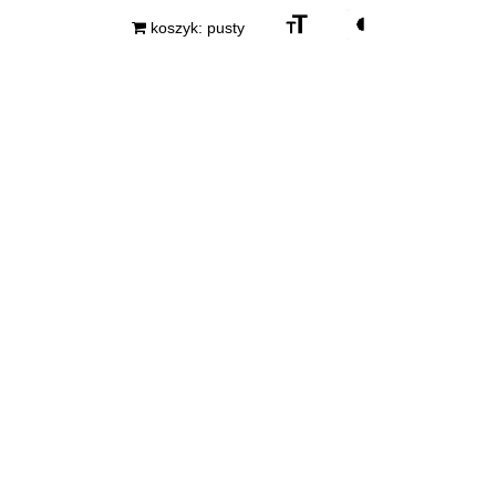
Zmień
Zmień
koszyk: pusty
rozmiar
kontrast
czcionki