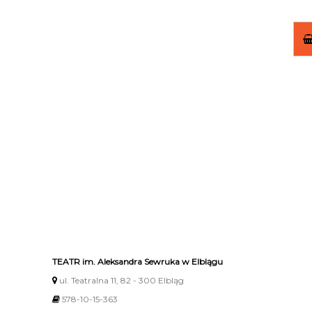
TEATR im. Aleksandra Sewruka w Elblągu
ul. Teatralna 11, 82 - 300 Elbląg
578-10-15-363