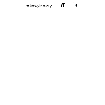
Zmień
Zmień
koszyk: pusty
rozmiar
kontrast
czcionki