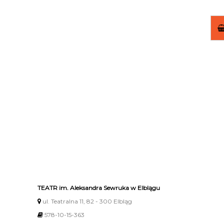
TEATR im. Aleksandra Sewruka w Elblągu
ul. Teatralna 11, 82 - 300 Elbląg
578-10-15-363